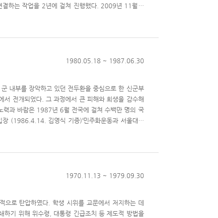
는 작업을 2년에 걸쳐 진행했다. 2009년 11월 1
과학대학에 이르는 1.2km의 ‘민주화의 길’이 완공되
·15 부정선거에 반발해서 일어난 4·19 혁명에서 희생된
진, 신군부 집권 이후 서울대 학생 중 첫 번째 희생자
뿌리며 시위를 이끌다가 추락사한 황정하가 희생된 당시의
1980.05.18 ~ 1987.06.30
. 많은 동문들이 학교를 떠나야 했고, 고문과 옥살이의
통해 군 내부를 장악하고 있던 전두환을 중심으로 한 신군부
교정에는 길모퉁이마다 4·19
에서 전개되었다. 그 과정에서 큰 피해와 희생을 감수해
주년을 맞이하여, 서울대학교에서는 민주화를 향한 서울대
력과 바람은 1987년 6월 전국에 걸쳐 수백만 명의 국
 순례하면서 민주화운동의 역사와 희생의 의미를 새겨보
 역사에 자리한 서울대인들의 발자취를 따라가 보는 ‘민주
과 5·18 광주민주화운동’은 김상진 열사 추도식, 민주화
엄 출입증 등 관련 기록물이 수록되어 있다. ‘6월 항쟁’
고 박종철 군 국민추도회, 민족민주전선 제6호, 민주헌
1970.11.13 ~ 1979.09.30
극적으로 탄압하였다. 학생 시위를 교문에서 저지하는 데
쇄하기 위해 위수령, 대통령 긴급조치 등 제도적 방법을