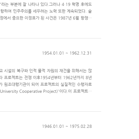
"라는 부분에 잘 나타나 있다.그러나 4·19 혁명 후에도
 저항하여 민주주의를 세우려는 노력 또한 계속되었다. 숱
에서 중요한 이정표가 된 사건은 1987년 6월 항쟁이
제를 성립시키며 오늘에 이르기까지 한국의 민주주의를 한
서울대학교 학생운동은 민주화운동을 주도하였다.서울대학
은 1960년4·19 혁명부터 1987년6월 항쟁에 이르기
울대학교' 콘텐츠의 첫 번째 주제로,총 2개의 시리즈로
희생자들, 4·25 교수단 시위 등을 다루며, 4·19 선언문
1954.01.01 ~ 1962.12.31
'4·19 혁명과 학생운동의 고양'은4·19 이후 국민신생
 학생운동이 고양되던 시기와 관련된 기록물 7건이 수
학교 시설의 복구와 인적 물적 자원의 재건을 위해서는 많
 프로젝트는 전쟁 이후1954년부터 1962년까지 8년
교가 원조대행기관이 되어 프로젝트의 실질적인 수행자로
rsity Cooperative Project)'이다.이 프로젝트는
바지할 수 있다고 여겨진 공대, 농대, 의대에 집중 지
 실시되었고, 이를 통해 수준 높은 학문을 습득하고 전
 지원,수업과 연구 기자재 도입 등이 이루어지면서 서울
의 여러 학문분야의 수준이 향상되었다. 인적 물적 토대
이 이루어져 1960~1970년대 산업화의 기반이 되었
1946.01.01 ~ 1975.02.28
로 구성되어 있다. '미네소타 프로젝트의 출발'은 기술원조
 미국 자문관들의 서울대 방문 사진 등 32건의 기록물