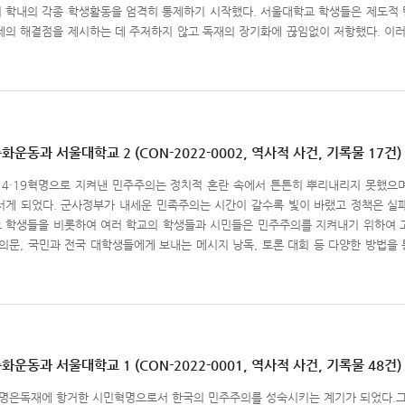
 학내의 각종 학생활동을 엄격히 통제하기 시작했다. 서울대학교 학생들은 제도적 
제의 해결점을 제시하는 데 주저하지 않고 독재의 장기화에 끊임없이 저항했다. 이
지 번져나갔다.학생운동 선언문·결의문·유인물 철 (임선웅 기증) ‘민주화운동과 서울대
대 운동에 이르기까지 한국 민주화운동의 역사에 자리한 서울대인들의 발자취를 따라
 총 3개의 시리즈로 구성되었다. ‘노동 조건 개선 운동’은 전태일 분신 항거부터 대
경과 보고서, 결의문, 노동자 창간호 등 관련 기록물이 수록되어 있다. ‘교련 반대 운동
에 대해 다루며, 학원 민주화 운동지침, 교련철폐 투쟁선언 등 교련 반대 운동에 관한
신체제에 대한 반대 운동과 정부의 국가보위에 관한 특별조치법, 학원 질서 확립을 
운동과 서울대학교 2 (CON-2022-0002, 역사적 사건, 기록물 17건)
통령께 드리는 공개장, 현 반동정치 군부정권의 반노동자적 정책을 고발한다 등 관련 
년 4·19혁명으로 지켜낸 민주주의는 정치적 혼란 속에서 튼튼히 뿌리내리지 못했으며
서게 되었다. 군사정부가 내세운 민족주의는 시간이 갈수록 빛이 바랬고 정책은 실
 학생들을 비롯하여 여러 학교의 학생들과 시민들은 민주주의를 지켜내기 위하여 
결의문, 국민과 전국 대학생들에게 보내는 메시지 낭독, 토론 대회 등 다양한 방법을
에 정부는 폭력 진압, 휴교령, 학생 징계 등 강압적인 제지를 가했다. 그러나 학생
흘린 피와 눈물은 한국 민주주의가 성숙하는 거름이 되었으며 서울대인의 학생운동은
구 시위(1962.6.8)‘민주화운동과 서울대학교 2’는 1960년 4·19 혁명부터 1
울대인들의 발자취를 따라가보는 ‘민주화운동과 서울대학교’ 콘텐츠의 두 번째 주제로,
정 연장 반대운동’은 한미행정협정체결 촉구시위 당시 상황과 군정 연장 반대운동 
체결 요구 시위 등 관련 기록물이 수록되어 있다. ‘한일회담 및 한일 협정 반대운동
운동과 서울대학교 1 (CON-2022-0001, 역사적 사건, 기록물 48건)
있다. ‘3선개헌 반대운동’은 박정희 정권의 3선 연임을 위한 헌법 개정에 반대하는 학생 운동 
 혁명은독재에 항거한 시민혁명으로서 한국의 민주주의를 성숙시키는 계기가 되었다.그 의
명단, 3선개헌 반대 학생시위 등 관련 기록물이 수록되어 있다.