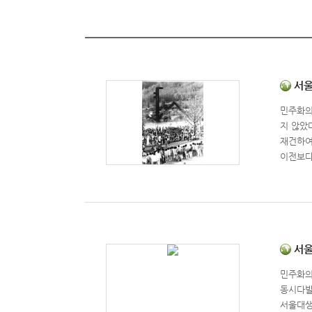
서울대
민주화의
지 않았
재건하여
이전보다
는 20
모기념물
학대학-
추모하는
편으로,
우종원(
서울대
자연과학
민주화의
하고 투
동시다발
한 박혜
서울대생
치열했던 현장을 다시금 되새기