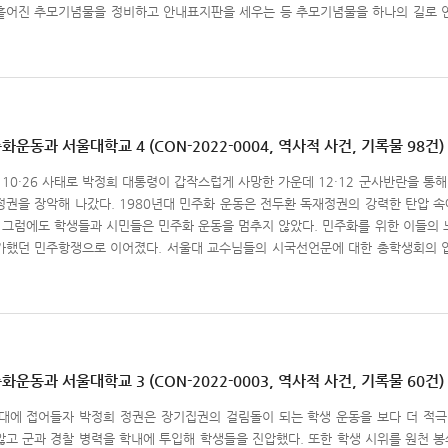
흩어진 추모기념물을 정비하고 안내표지판을 세우는 등 추모기념물을 하나의 길로 연결하
교 70년사』, 2016.
마침내 4·19 공원에서 시작해 사회과학대학-인문대학-자연과학대학-공과대학-농업생명
다. 그 첫 번째 시리즈인 ‘서울대학교민주화의 길 1’은 1960년 이승만 대통령의 3
서울대학교 학생들, 1975년 자유성토대회에서 양심선언문을 낭독하고 할복자살한 김상
981년 도서관에서 투신한 김태훈, 1983년 중앙도서관 6층 창가에서 유인물을 
요, 이들과 관련한 기록물을 수록하였다. “우리 서울대인들은 "진리는 나의 빛"을 가슴에 새기고, 사회정의의 실현에 앞장서왔
운동과 서울대학교 4 (CON-2022-0004, 역사적 사건, 기록물 98건)
흑 같은 어둠의 시절, 서울대인들은 진리와 양심의 부름에 따라 민주화운동에 투신했다
년 10·26 사태로 박정희 대통령이 갑작스럽게 사망한 가운데 12·12 군사반란을 
야 했다. 엄혹한 독재에 항거하여 목숨을 바친 동문들에 이르러서는 슬픔과 안타까움을 금할 수 없다. 관악
정권을 장악해 나갔다. 1980년대 민주화 운동은 전두환 독재정권의 강력한 탄압 속
 비롯하여 민주제단에 헌신한 동문을 기리는 추모비들이 서 있다. 6월 항쟁 20
. 그럼에도 학생들과 시민들은 민주화 운동을 멈추지 않았다. 민주화를 위한 이들의 노
희생정신을 잇고자 민주화의 길을 조성하기로 뜻을 모았다. 그 길을 따라 기념물을
졌다. 서울대 교수님들의 시국선언문에 대한 총학생회의 입장 (1986.4.14. 김영식 기증)‘민주화운동과 서울대학
는 1980년 서울의 봄부터 1987년 유신 반대 운동에 이르기까지 한국 민주화운동의
교 70년사』, 2016.
 서울대학교’ 콘텐츠의 네 번째 주제로, 총 2개의 시리즈로 구성되었다. ‘서울의 봄
 시국 성토대회, 광주 민주화운동 등을 다루며, 반 파쇼 민주투쟁 선언, 시국선언문, 계
철 고문치사 사건부터 6월 항쟁에 이르기까지의 민주화 운동과 사건에 대해 다루며, 
 위한 국민평화대행진 등 민주화 운동과 관련한 기록물이 수록되어 있다.
운동과 서울대학교 3 (CON-2022-0003, 역사적 사건, 기록물 60건)
년대에 접어들자 박정희 정권은 장기집권의 걸림돌이 되는 학생 운동을 보다 더 적
않고 군과 경찰 병력을 학내에 투입해 학생들을 진압했다. 또한 학생 시위를 원천 봉