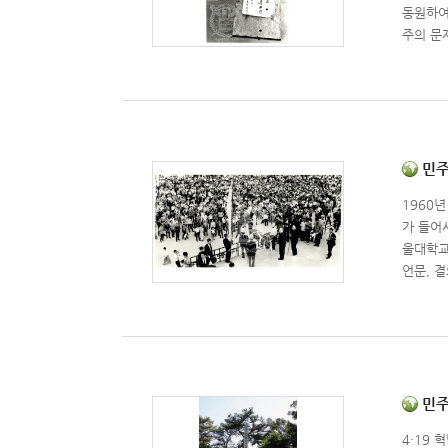
동원하여
주의 문
동으로까
유신 반
주제로,
추도식 
대 운동
권의 유
민주화
문, 대
1960
가 들어
울대학교
언문, 
한 반발
그들이 
속체결 요
리한 서
위와 군
정 조속
민주화
수록되어 
4·19
성 학생