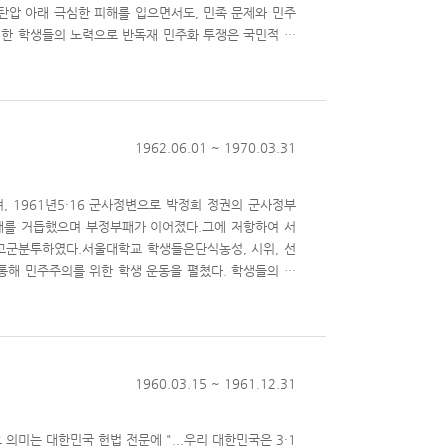
탄압 아래 극심한 피해를 입으면서도, 민족 문제와 민주
러한 학생들의 노력으로 반독재 민주화 투쟁은 국민적 운
학교 3’은 1970년 노동 조건 개선 운동부터 1972년
가 보는 ‘민주화운동과 서울대학교’ 콘텐츠의 세 번째
학사회의 노동조건 개선 운동 등을 다루며, 故 전태일 형
’ 은 1971년 교련 교육 강화 방침에 대한 학생들의 반
 기록물이 수록되어 있다. ‘유신 반대 운동’은 박정희 정
1962.06.01 ~ 1970.03.31
위한 특별명령, 대통령 긴급조치 등을 다루며, 양심선언
기록물이 수록되어 있다.
, 1961년5·16 군사정변으로 박정희 정권의 군사정부
패를 거듭했으며 부정부패가 이어졌다.그에 저항하여 서
고군분투하였다.서울대학교 학생들은단식농성, 시위, 선
 통해 민주주의를 위한 학생 운동을 펼쳤다. 학생들의 강
들은 굽히지 않고 용감하게 민주주의를 쟁취하려고 했다.
 한국 민주주의의 또 다른 이름이었다.한미행정협정 조
987년 6월 항쟁에 이르기까지 한국 민주화운동의 역사에 자
 총 3개의 시리즈로 구성되었다. ‘한미행정협정 촉구시
결의문 등을 다루며, 한미행정협정촉구 시위, 한미행정협
1960.03.15 ~ 1961.12.31
’ 은 한일회담에 반대하는 시위와 항쟁들에 관한 기록물이
전개를 다루며 제3선언문 법대 구내 철야 농
미는 대한민국 헌법 전문에 "...우리 대한민국은 3·1