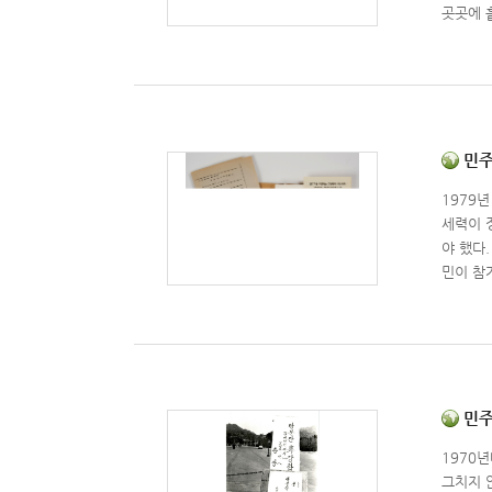
곳곳에 
『서울대학
7일, 
었다. ‘서울대학교 민주화의 길’ 콘텐츠는 민주화의 길을 따라 걸으며 서울대학교 학생운동의 역사를 되새길 수 있도록 기획하여 총 4개의 시리즈로
구성되었
6명의 
로서 1
시대적 상황과 사건개
민주화
다. 칠
1979
고난을 치러
세력이 
기념탑을
야 했다
인들의 
민이 참가했던 민주항쟁으로 이어
자. 과거의 경험은 현재의 기억을 통해서만 미래를 비추는 거울이 된다."2009년 11월 3일 서울대학교 참고문헌서울대학교 70년사 편찬위원회,
교 4’
『서울대학
화운동과
를 위한
은 박종
법쟁취를
민주화
1970
그치지 