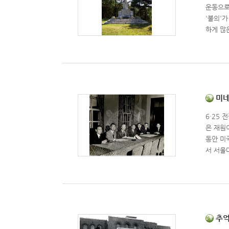
운동으로
'불의'
하게 많
었다. 
단계 더
교 관악
까지 한
구성되었다
필사본 
미네소
활운동,
6·25
록되어 
은 재원
동안 미
서 서울대
인재양성
원되었다
파하는 
대학교 
의 확보
다.미네
추억 
협정 체