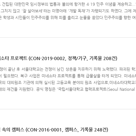
 건립된 대한민국 임시정부의 법통과 불의에 항거한 4·19 민주 이념을 계승하고...
가 그치지 않고 '잘 살아보세'라는 미명아래 '개발 독재'가 자행되기도 하였다. 그에
은 학생과 시민들이 민주주의를 위해 피를 흘리고 눈물을 쏟았다.민주주의를 향한 여정
4·19 혁명에 이어 시민의 힘으로 권위주의 정권을 물리친 6월 항쟁은 소위 87체
 진전시켰다.한국 민주화운동사의 고비마다 서울대학교는 그 중심에 있었으며, 
캠퍼스 두레문예관 앞에 위치한4·19 공원 기념탑, 2017'민주화운동과 서울대학교 1'
국 민주화운동의 역사에 자리한 서울대인들의 발자취를 따라가보는 '민주화운동과 서
. '4·19 혁명과 서울대학교'는 1960년4·19 혁명의 시작과 전개, 6명의 서울대 
사본,손중근 유고집,4·19 기념탑 제막식 사진등 관련 기록물 44건이 수록되어 있다.
타 프로젝트 (CON-2019-0002, 정책/기구, 기록물 208건)
 국민계몽운동 등 학생들의 사회 참여가 본격화되고 민족주의와 민주주의를 지향하는
 전쟁이 끝난 후 서울대학교는 전쟁이 남긴 상흔을 치유하기 위해 노력했다. 파괴된 
있다.
이 필요했다. 복구 사업은 미네소타 프로젝트를 통해 급물살을 타게 되었다. 미네소타
국의 대외원조 기관에 의해 실시된 고등교육 분야의 원조 사업으로,미네소타대학
의 재건을 지원했다. 공식 명칭은 '국립서울대학교 협력프로젝트(Seoul National Unive
과 물자지원에 초점을 두었으며, 당시 한국 상황에서 국가 발전에 가장 직접적으로 이
는 특징이 있다. 인재양성 계획으로 교수진 재교육, 장단기 연수 및유학 프로그램이
계기가 만들어졌다. 또한 물자지원 사업으로 학교 건물과 시설의 복구, 물품 및 장비
발전의 기틀이 되었다. 미네소타 프로젝트에 힘입어 서울대학교를 비롯한 한국 전반
로 연구기반이 확충되었고 집중 지원을 받은 공업 농업 의학 부문에서는 비약적인 발전
소타대학교와 기술원조 협조 협정 체결 (1954.9.5.)본 콘텐츠는 총 4개의 시리즈
속의 캠퍼스 (CON-2016-0001, 캠퍼스, 기록물 248건)
결을 알리는 미네소타대학 총장의 서한을 비롯하여 협정 당시 상황을 보여주는 사진,