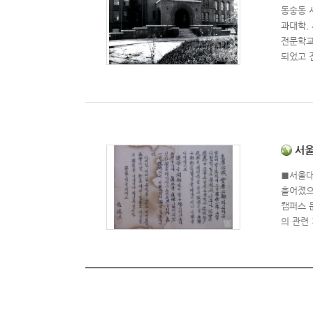
동숭동 
로 구성
과대학,
록물로 
전문학교
0건의 
되었고 
분야 자
들은 서
맺어 전
대학, 
료는 디
학, 수
관과 미네
체성을 
년대 고
정취를 
울대학교
서울대
■서울대
흩어졌으
캠퍼스 
의 관련
다. 다
닌다. 
다. 서울
족을 수
도 43