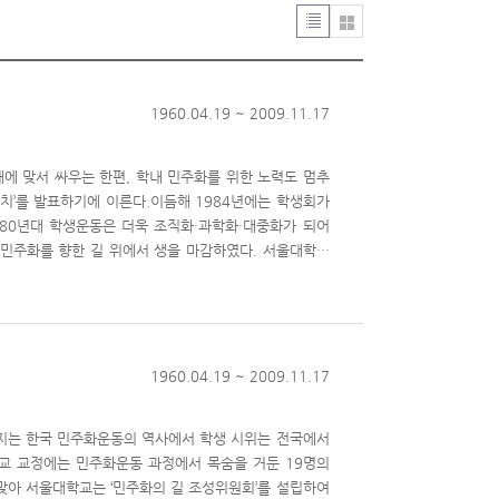
List
Gallery
type
type
1960.04.19 ~ 2009.11.17
에 맞서 싸우는 한편, 학내 민주화를 위한 노력도 멈추
조치’를 발표하기에 이른다.이듬해 1984년에는 학생회가
80년대 학생운동은 더욱 조직화·과학화·대중화가 되어
 향한 길 위에서 생을 마감하였다. 서울대학교
 흩어진 추모기념물을 정비하고 안내표지판을 세우는 등 추
7일,4·19 공원에서 시작해 사회과학대학-인문대학-자연과
주화운동 과정에서 목숨을 바친 서울대학교 학생 19명을
 구성한 '서울대학교 민주화의 길' 시리즈의 두 번째
 이들 6명은학생운동과 관련하여 수배 중 의문사를 당한
1960.04.19 ~ 2009.11.17
입소 거부시위 도중 반핵 반미구호를 외치며 분신 사망한
83학번), 같은 해 오월제 날 학생회관 옥상에서 분신
이어지는 한국 민주화운동의 역사에서 학생 시위는 전국에서
옮기지 못하는 자신의 한계를 고민하다가 결국 한강에 투신
교 교정에는 민주화운동 과정에서 목숨을 거둔 19명의
를 살펴보고,관련 기록물을 함께 수록하여 민주화운동의
 맞아 서울대학교는 ‘민주화의 길 조성위원회’를 설립하여