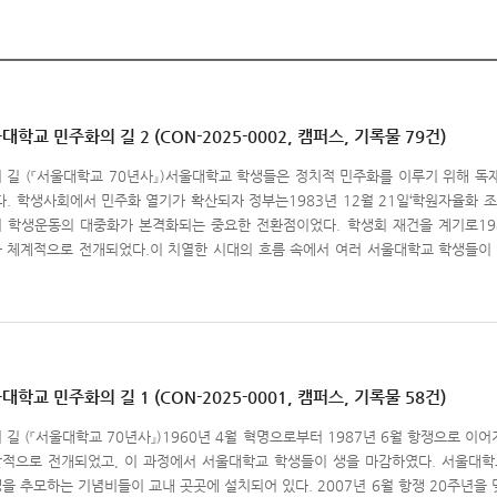
학교 민주화의 길 2 (CON-2025-0002, 캠퍼스, 기록물 79건)
 길 (『서울대학교 70년사』)서울대학교 학생들은 정치적 민주화를 이루기 위해 독재
다. 학생사회에서 민주화 열기가 확산되자 정부는1983년 12월 21일‘학원자율화 
 학생운동의 대중화가 본격화되는 중요한 전환점이었다. 학생회 재건을 계기로19
 체계적으로 전개되었다.이 치열한 시대의 흐름 속에서 여러 서울대학교 학생들이 민주화를
07년 6월 항쟁 20주년을 맞아 ‘민주화의 길 조성위원회’를 설립하여 교정 곳곳에
을 하나의 길로 연결하는 작업을 2년에 걸쳐 진행했다. 그 결과 2009년 11월 1
공과대학-농업생명과학대학에 이르는 1.2km의 ‘민주화의 길’을완공하였으며, 민
 기념비를 조성하였다.이번 콘텐츠는서울대학교 학생운동의 역사를 되새길 수 있도록
민주화운동 과정에서 목숨을 바친 19명의 서울대생 중6명의 뜻을 기리고자 한다.
사회복지학과 81학번)과 김성수(지리학과 86학번), 1986년 신림사거리에서 전방
학교 민주화의 길 1 (CON-2025-0001, 캠퍼스, 기록물 58건)
대학 학생회장 김세진(미생물학과 83학번)과 반전반핵투쟁위원장 이재호(정치학과 
 길 (『서울대학교 70년사』)1960년 4월 혁명으로부터 1987년 6월 항쟁으로 
신한 이동수(원예학과 83학번), 민주화 운동이 가장 격렬했던 1986년 행동으로 
적으로 전개되었고, 이 과정에서 서울대학교 학생들이 생을 마감하였다. 서울대학
정(국문학과 83학번)이다. 이들의뜻을 기리기위해 당시의 시대적 상황과 사건개요
을 추모하는 기념비들이 교내 곳곳에 설치되어 있다. 2007년 6월 항쟁 20주년을
고자 한다. 참고문헌서울대학교 60년사 편찬위원회, 『서울대학교 60년사』, 2006.서울대학교 70년사 편찬위원회,