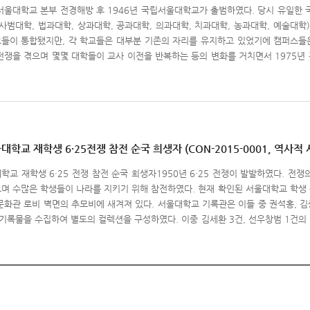
서울대학교 본부 전경해방 후 1946년 국립서울대학교가 출범하였다. 당시 유일한
되어 있다. '미네소타대로 유학 간 교수들'은 교환교수 프로그램에 참여한 교수들의 
 사범대학, 법과대학, 상과대학, 공과대학, 의과대학, 치과대학, 농과대학, 예술대
구성되어 있다. '미네소타 프로젝트 후 서울대의 수업'은 미네소타 프로젝트에 참여한
들이 통합됐지만, 각 학교들은 대부분 기존의 자리를 유지하고 있었기에 캠퍼스들은
기록물로 이루어져 있다. '미네소타 프로젝트와 서울대의 발전'은 물자지원 사업으로 
전쟁을 겪으며 몇몇 대학들이 교사 이전을 반복하는 등의 변화를 거치면서 1975
문관들이 작성한 수행보고서 등의 기록물 76건으로 구성되어 있다.서울대학교 기록
울 곳곳과 수원에 분산되어 있었다. 동숭동 캠퍼스에는 서울대학교 본부와 중앙도서관
체적인 자료 파악과 미발굴 자료에 대한 이관이 가능해졌다. 2007년~2008년에 걸
치과대학, 공릉동에는 공과대학, 교양과정부, 미술대학이 위치했으며, 종암동의 상과
지털화 작업이 이루어져 일반에 공개되고 있다. 미네소타대학교 도서관 홈페이지에서
원에는 농과대학과 수의과대학이 위치하여 저마다의 독특한 문화와 풍토를 만들어 갔
소타대학교 도서관의 기록이관협정 (2006. 5. 23.)참고문헌서울대학교 60년사 편찬
규정하는 일이 많았다. 서울대 기록관의 추억 속의 캠퍼스(1946-1975) 컬렉션을
등교육 협력에 관한 연구 : 서울대-미네소타대 프로젝트 사례」,서울대학교 박사학위 논
더듬어 찾아가본다.
 발전과정 연구」, 서울대학교 기획연구과제, 2019.
학교 재학생 6·25전쟁 참전 순국 희생자 (CON-2015-0001, 역사적 
학교 재학생 6·25 전쟁 참전 순국 희생자1950년 6·25 전쟁이 발발하였다. 
며 수많은 학생들이 나라를 지키기 위해 참전하였다. 현재 확인된 서울대학교 학생 
문화관 로비 벽면의 추모비에 새겨져 있다. 서울대학교 기록관은 이들 중 권석홍, 김중
 기록물을 수집하여 별도의 컬렉션을 구성하였다. 이중 김세환 3건, 선우창범 1건
수의 기록물은 사진으로 구성되어 있으며, 당시 학교 생활과 군사 훈련 등을 비롯한 
또한 편지나 노트 등 순국 희생자들이 자신의 생각을 꼼꼼하게 남긴 기록물도 수집되어
대학교 재학생 한국전쟁 참전 전몰자 추모비“본교 재학 중 한국전쟁(1950.6.25.-
호하기 위하여 자신을 희생한 공적을 기려 명예졸업증서를 수여하고 그 이름을 여기
명에 이르는 것으로 추정되고 있으며, 이 외에도 수많은 재학생과 졸업생이 조국을 위