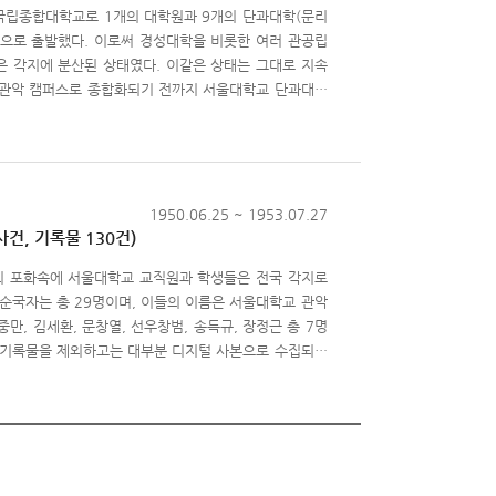
 국립종합대학교로 1개의 대학원과 9개의 단과대학(문리
사진과 관련 논문, 구술 인터뷰 녹음파일 등 40건의 기
학)으로 출발했다. 이로써 경성대학을 비롯한 여러 관공립
 교수들이 집필한 수업교재와 강의자료, 시험문제 등 6
 각지에 분산된 상태였다. 이같은 상태는 그대로 지속
신·증축된 학교 건물과 시설 사진, 서울대를 방문한 각
년 관악 캠퍼스로 종합화되기 전까지 서울대학교 단과대학
관은 2006년 미네소타대학교 도서관과 기록이관협정을
, 문리과대학, 법과대학이, 연건동에는 의과대학, 약학
쳐 관련 자료가 종이사본으로 이관되었고, 그 중 일부 자
대학, 용두동의 사범대학, 가정대학, 을지로에는 음악대
도 이관 대상 기록을 확인할 수 있다.서울대학교 기록
다. 학생들도 각자가 속한 단과대학에 따라 스스로의 정
위원회,『서울대학교 60년사』, 2006.김명진, 「1950
 통해 이제는 추억 속에 자리 잡은 단과대학 캠퍼스의 옛
문, 2009.오헌석 외,「미네소타 프로젝트의 역사와 서
1950.06.25 ~ 1953.07.27
사건, 기록물 130건)
전쟁의 포화속에 서울대학교 교직원과 학생들은 전국 각지로
순국자는 총 29명이며, 이들의 이름은 서울대학교 관악
만, 김세환, 문창열, 선우창범, 송득규, 장정근 총 7명
의 기록물을 제외하고는 대부분 디지털 사본으로 수집되었
다양한 모습을 살펴볼 수 있어 사료로서 유용한 가치를 지
 당시 학생들의 가족과 조국에 대한 애정을 엿볼 수 있
1953.7.27.)에 참전하여 전사한 학생들에게 국가와 민
에 새긴다. 당시 학도의용군으로 참전하여 산화한 학생
해 몸 바쳤던 것으로 생각되지만, 안타깝게도 그 이름조