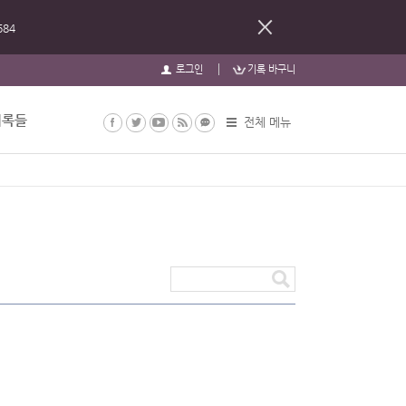
684
로그인
기록 바구니
기록들
전체 메뉴
검색