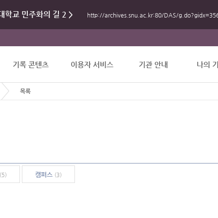
학교 민주화의 길 2 >
http://archives.snu.ac.kr:80/DAS/g.do?gidx=35
기록 콘텐츠
이용자 서비스
기관 안내
나의 
목록
캠퍼스
(5)
(3)